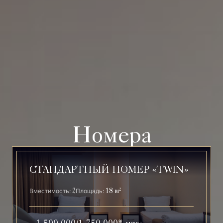
Номера
СТАНДАРТНЫЙ НОМЕР «TWIN»
2
18 м
2
Вместимость:
Площадь: