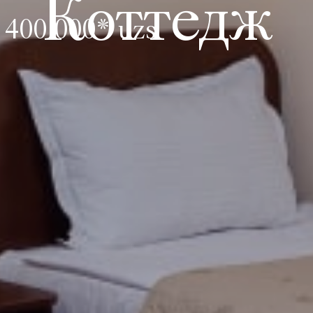
Коттедж
 400 000* uzs